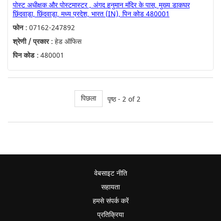
पोस्ट अधीक्षक और पोस्टमास्टर , अंगद हनुमान मंदिर के पास, मुख्य डाकघर
छिंदवाड़ा, छिंदवाड़ा, मध्य प्रदेश, भारत (IN), पिन कोड 480001
फोन :
07162-247892
श्रेणी / प्रकार :
हेड ऑफिस
पिन कोड :
480001
पिछला
पृष्ठ - 2 of 2
वेबसाइट नीति
सहायता
हमसे संपर्क करें
प्रतिक्रिया