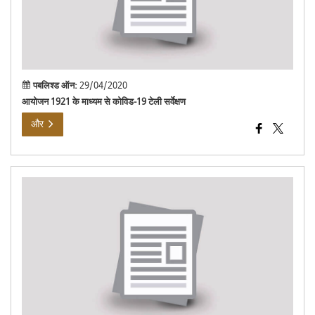
टेली
सर्वेक
पबलिश्ड ऑन:
29/04/2020
आयोजन 1921 के माध्यम से कोविड-19 टेली सर्वेक्षण
और
सरक
ई-
मेल
आईड
निर्म
के
लिए
नोड
अधि