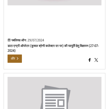
पदपूर्
हेतु
विज्ञ
(27
07-
202
पबलिश्ड ऑन:
29/07/2024
डाटा एन्ट्री ऑपरेटर (कुशल श्रेणी कलेक्टर दर पर) की पदपूर्ति हेतु विज्ञापन (27-07-
2024)
और
पटवा
भर्ती
परीक्ष
202
23
के