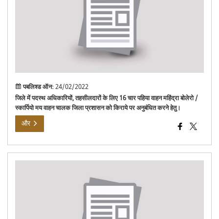
पर
अनुब
किये
जाने
हेतु
निवि
सूचन
पबलिश्ड ऑन:
24/02/2022
जिले में पदस्थ अधिकारियों, तहसीलदारों के लिए 16 चार पहिया वाहन महिंद्रा बोलेरो /
स्कार्पियो मय वाहन चालक जिला प्रशासन को किराये पर अनुबंधित करने हेतु।
और
192
के
माध्
से
कोव