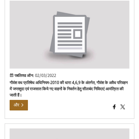
राज
वाहनो
के
निवर्
हेतु
निवि
आमंत
विज्ञप
पबलिश्ड ऑन:
02/03/2022
गौवंश वध प्रतिषेध अधिनियम-2010 की धारा 4,6,9 के अंतर्गत, गौवंश के अवैध परिवहन
में जप्तशुदा एवं राजसात किये गए वाहनों के निवर्तन हेतु सीलबंद निविदाएं आमंत्रित की
जाती हैं।
और
वाह