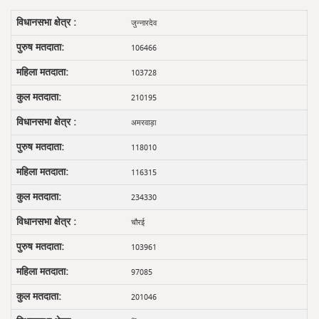
जुन्नारदेव
106466
103728
210195
अमरवाड़ा
118010
116315
234330
चौरई
103961
97085
201046