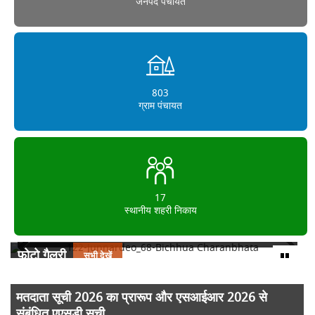
जनपद पंचायत
803
ग्राम पंचायत
17
स्थानीय शहरी निकाय
122-Junnardeo_68-Bichhua Charanbhata
फोटो गैलरी
सभी देखें
मतदाता सूची 2026 का प्रारूप और एसआईआर 2026 से
संबंधित एएसडी सूची