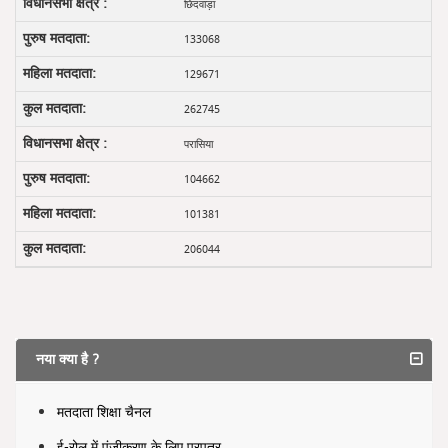
छिंदवाड़ा
133068
129671
262745
परासिया
104662
101381
206044
नया क्या है ?
मतदाता शिक्षा चैनल
ई-रोल में पंजीकरण के लिए प्रपत्र